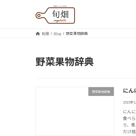
コ
ナ
ン
ビ
テ
ゲ
ン
ー
ツ
シ
旬畑
Blog
野菜果物辞典
へ
ョ
ス
ン
キ
に
野菜果物辞典
ッ
移
プ
動
にん
野菜果物辞典
2023年
にんに
食べら
り、焦
だけ捨