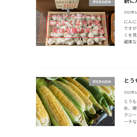
新に
野菜果物辞典
2022年
にんに
ですが
くを見
蔵庫な
とう
野菜果物辞典
2022年
とうも
め、硬
クシー
ーチな