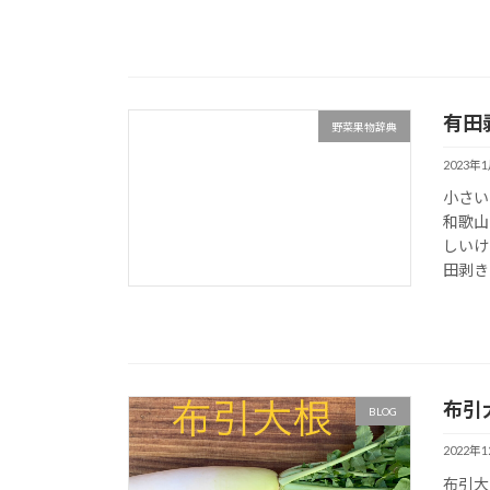
有田
野菜果物辞典
2023年
小さい
和歌山
しいけ
田剥き
布引
BLOG
2022年
布引大