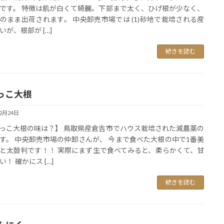
です。 特徴は肌が白くて綺麗。下部まで太く、ひげ根が少なく、
のまま出荷されます。 中央卸売市場では (1)砂地で栽培される産
いが、根部が […]
続きを読む
っこ大根
12月24日
っこ大根の味は？】 鳥取県産倉吉市でハウス栽培された減農薬の
す。 中央卸売市場の仲卸さんが、 今まで食べた大根の中で1番美
と太鼓判です！！ 実際にまず生で食べてみると、柔らかくて、甘
！ 確かにス […]
続きを読む