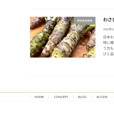
わさ
野菜果物辞典
2022年
日本わ
特に擦
う方も
びと品
HOME
CONCEPT
BLOG
ACCESS