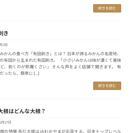
続きを読む
剥き
1月3日
みかんの食べ方「有田剥き」とは？ 日本が誇るみかんの名産地、
の有田から生まれた有田剥き。 「小さいみかんは味が濃くて美味
ど、剥くのが邪魔くさい」 そんな声をよく店舗で聞きます。 有
だったら、簡単に […]
続きを読む
大根はどんな大根？
12月27日
根の特徴 布引大根はJAわかやまが出荷する、日本トップレベル