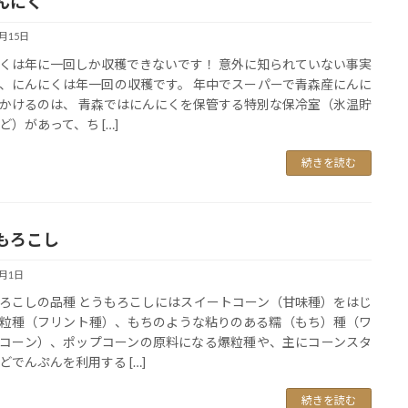
んにく
6月15日
くは年に一回しか収穫できないです！ 意外に知られていない事実
、にんにくは年一回の収穫です。 年中でスーパーで青森産にんに
かけるのは、 青森ではにんにくを保管する特別な保冷室（氷温貯
ど）があって、ち […]
続きを読む
もろこし
6月1日
ろこしの品種 とうもろこしにはスイートコーン（甘味種）をはじ
粒種（フリント種）、もちのような粘りのある糯（もち）種（ワ
コーン）、ポップコーンの原料になる爆粒種や、主にコーンスタ
どでんぷんを利用する […]
続きを読む