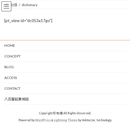
コ
ナ
旬畑
dictionary
ン
ビ
テ
ゲ
ン
ー
[pt_view id="dc053a17go"]
ツ
シ
へ
ョ
ス
ン
キ
に
HOME
ッ
移
プ
動
CONCEPT
BLOG
ACCESS
CONTACT
八百屋起業相談
Copyright © 旬畑 All Rights Reserved.
Powered by
WordPress
&
Lightning Theme
by Vektor,Inc. technology.