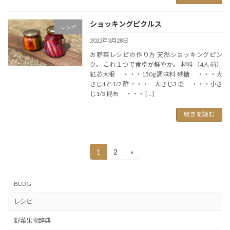
ショッキングピクルス
レシピ
2022年3月28日
お野菜レシピの作り方 天然ショッキングピン
ク。 これ１つで食卓が鮮やか。 材料（4人前）
紅芯大根 ・・・150g 調味料 砂糖 ・・・大
さじ1と1/2 酢 ・・・ 大さじ3 塩 ・・・小さ
じ1/3 昆布 ・・・ […]
続きを読む
投
1
2
»
固
固
定
定
稿
ペ
ペ
の
ー
ー
BLOG
ジ
ジ
ペ
レシピ
ー
野菜果物辞典
ジ