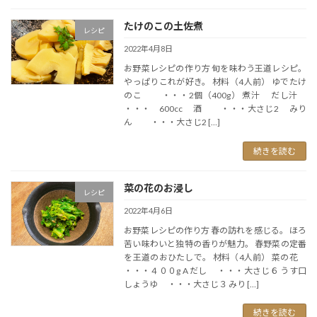
たけのこの土佐煮
レシピ
2022年4月8日
お野菜レシピの作り方 旬を味わう王道レシピ。
やっぱりこれが好き。 材料（4人前） ゆでたけ
のこ ・・・2個（400g） 煮汁 だし汁
・・・ 600cc 酒 ・・・大さじ2 みり
ん ・・・大さじ2 […]
続きを読む
菜の花のお浸し
レシピ
2022年4月6日
お野菜レシピの作り方 春の訪れを感じる。 ほろ
苦い味わいと独特の香りが魅力。 春野菜の定番
を王道のおひたしで。 材料（4人前） 菜の花
・・・４００g A だし ・・・大さじ６ うす口
しょうゆ ・・・大さじ３ みり […]
続きを読む