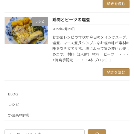
続きを読む
鶏肉とビーツの塩煮
レシピ
2022年7月20日
お野菜レシピの作り方 今日のメインはスープ。
塩煮、マース煮♬ シンプルなお塩の味が素材の
味を引き立てます。 塩によって味の変化も楽し
めます。 材料（2人前） 材料 ビーツ ・・・
1個 鳥手羽元 ・・・4本 ブロッ […]
続きを読む
BLOG
レシピ
野菜果物辞典