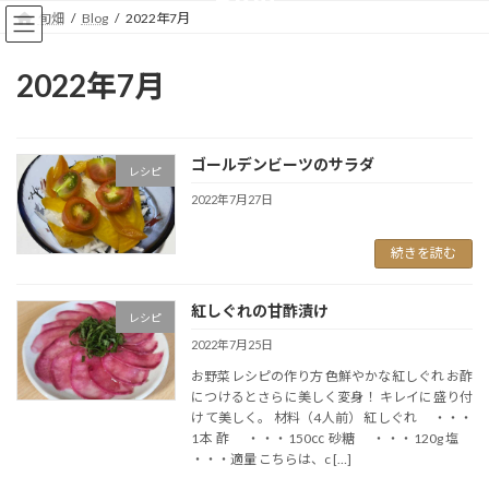
コ
ナ
旬畑
Blog
2022年7月
ン
ビ
テ
ゲ
ン
ー
2022年7月
ツ
シ
へ
ョ
ス
ン
キ
に
ゴールデンビーツのサラダ
レシピ
ッ
移
2022年7月27日
プ
動
続きを読む
紅しぐれの甘酢漬け
レシピ
2022年7月25日
お野菜レシピの作り方 色鮮やかな紅しぐれ お酢
につけるとさらに美しく変身！ キレイに盛り付
けて美しく。 材料（4人前） 紅しぐれ ・・・
1本 酢 ・・・150㏄ 砂糖 ・・・120g 塩
・・・適量 こちらは、c […]