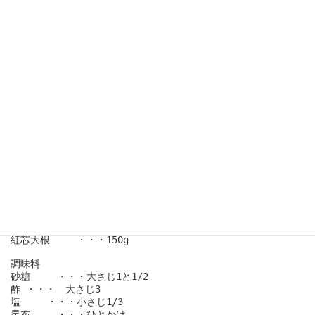
お野菜レシピの作り方
天然ショッキングピンク。

材料（4人前）
紅芯大根　   ・・・150g

調味料

砂糖　   ・・・大さじ1と1/2

酢 ・・・　大さじ3

塩　   ・・・小さじ1/3

昆布　   ・・・ひとかけ
