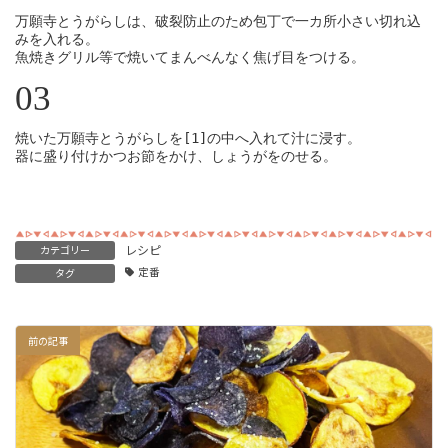
万願寺とうがらしは、破裂防止のため包丁で一カ所小さい切れ込
みを入れる。

魚焼きグリル等で焼いてまんべんなく焦げ目をつける。
03
焼いた万願寺とうがらしを[1]の中へ入れて汁に浸す。

レシピ
カテゴリー
定番
タグ
前の記事