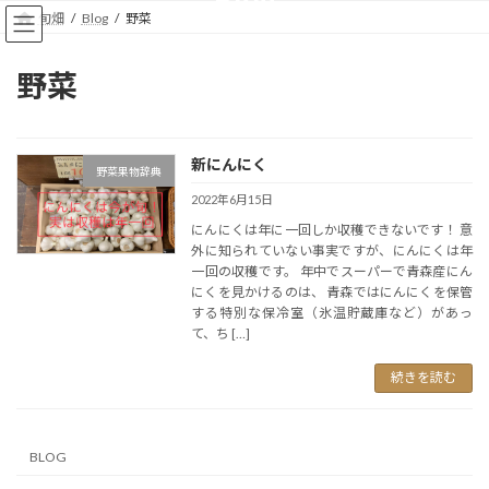
コ
ナ
旬畑
Blog
野菜
ン
ビ
テ
ゲ
ン
ー
野菜
ツ
シ
へ
ョ
ス
ン
キ
に
新にんにく
野菜果物辞典
ッ
移
2022年6月15日
プ
動
にんにくは年に一回しか収穫できないです！ 意
外に知られていない事実ですが、にんにくは年
一回の収穫です。 年中でスーパーで青森産にん
にくを見かけるのは、 青森ではにんにくを保管
する特別な保冷室（氷温貯蔵庫など）があっ
て、ち […]
続きを読む
BLOG