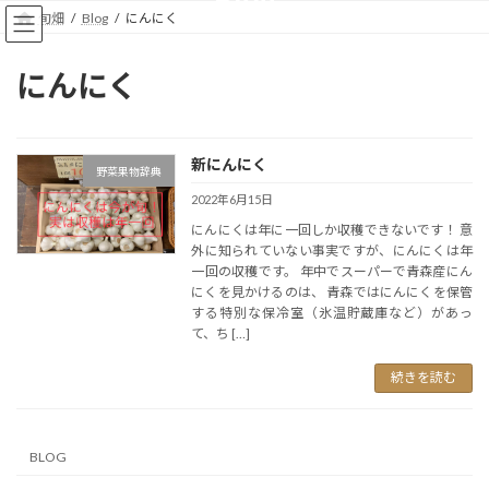
コ
ナ
旬畑
Blog
にんにく
ン
ビ
テ
ゲ
ン
ー
にんにく
ツ
シ
へ
ョ
ス
ン
キ
に
新にんにく
野菜果物辞典
ッ
移
2022年6月15日
プ
動
にんにくは年に一回しか収穫できないです！ 意
外に知られていない事実ですが、にんにくは年
一回の収穫です。 年中でスーパーで青森産にん
にくを見かけるのは、 青森ではにんにくを保管
する特別な保冷室（氷温貯蔵庫など）があっ
て、ち […]
続きを読む
BLOG