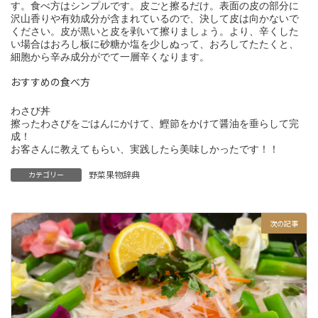
す。食べ方はシンプルです。皮ごと擦るだけ。表面の皮の部分に
沢山香りや有効成分が含まれているので、決して皮は向かないで
ください。皮が黒いと皮を剥いて擦りましょう。より、辛くした
い場合はおろし板に砂糖か塩を少しぬって、おろしてたたくと、
細胞から辛み成分がでて一層辛くなります。
おすすめの食べ方
わさび丼

擦ったわさびをごはんにかけて、鰹節をかけて醤油を垂らして完
成！

お客さんに教えてもらい、実践したら美味しかったです！！
野菜果物辞典
カテゴリー
次の記事